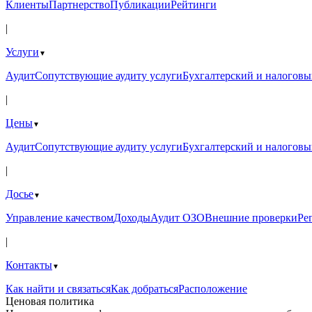
Клиенты
Партнерство
Публикации
Рейтинги
|
Услуги
▼
Аудит
Сопутствующие аудиту услуги
Бухгалтерский и налоговы
|
Цены
▼
Аудит
Сопутствующие аудиту услуги
Бухгалтерский и налоговы
|
Досье
▼
Управление качеством
Доходы
Аудит ОЗО
Внешние проверки
Ре
|
Контакты
▼
Как найти и связаться
Как добраться
Расположение
Ценовая политика