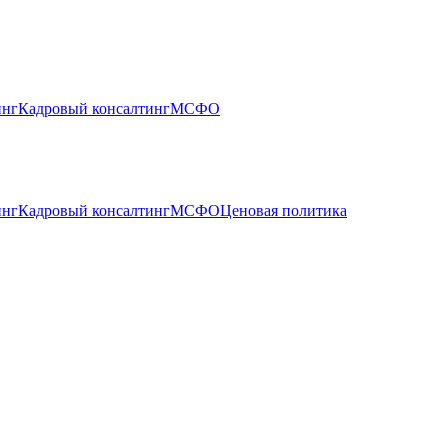
инг
Кадровый консалтинг
МСФО
инг
Кадровый консалтинг
МСФО
Ценовая политика