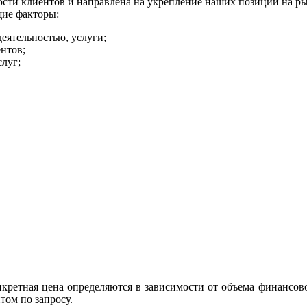
ти клиентов и направлена на укрепление наших позиций на рын
ие факторы:
деятельностью, услуги;
нтов;
луг;
нкретная цена определяются в зависимости от объема финансов
ом по запросу.