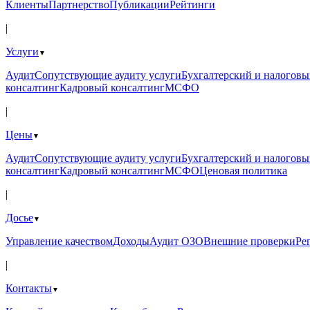
Клиенты
Партнерство
Публикации
Рейтинги
|
Услуги
▼
Аудит
Сопутствующие аудиту услуги
Бухгалтерский и налоговы
консалтинг
Кадровый консалтинг
МСФО
|
Цены
▼
Аудит
Сопутствующие аудиту услуги
Бухгалтерский и налоговы
консалтинг
Кадровый консалтинг
МСФО
Ценовая политика
|
Досье
▼
Управление качеством
Доходы
Аудит ОЗО
Внешние проверки
Ре
|
Контакты
▼